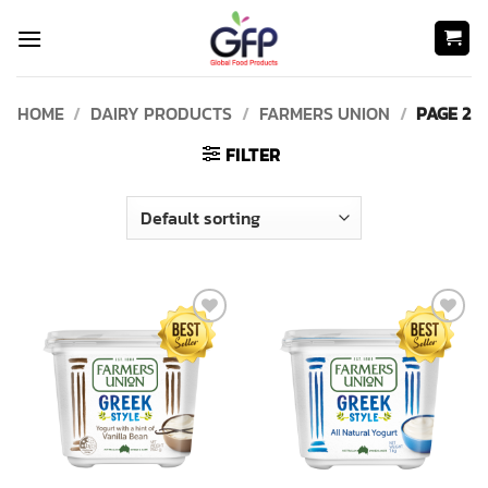
Skip
to
content
HOME
/
DAIRY PRODUCTS
/
FARMERS UNION
/
PAGE 2
FILTER
Add to
Add to
wishlist
wishlist