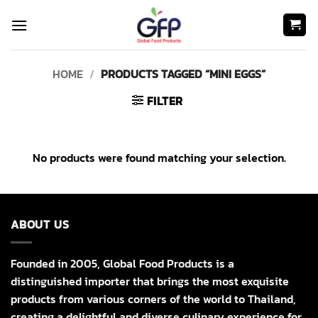
Skip
to
content
HOME
/
PRODUCTS TAGGED “MINI EGGS”
FILTER
No products were found matching your selection.
ABOUT US
Founded in 2005, Global Food Products is a
distinguished importer that brings the most exquisite
products from various corners of the world to Thailand,
creating a delightful and diverse culinary experience for