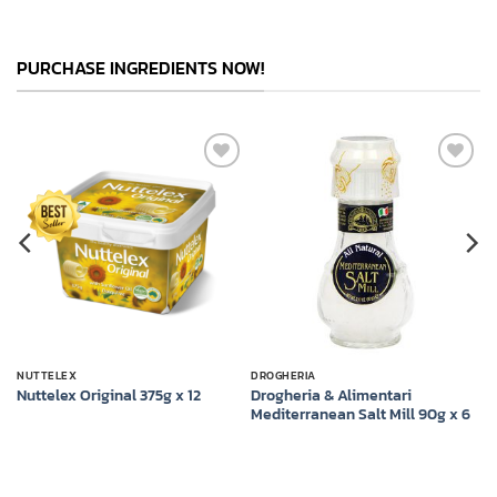
PURCHASE INGREDIENTS NOW!
Add to
Add to
t
wishlist
wishlist
NUTTELEX
DROGHERIA
Drogheria & Alimentari
Nuttelex Original 375g x 12
Mediterranean Salt Mill 90g x 6