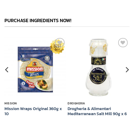
PURCHASE INGREDIENTS NOW!
Add to
Add to
t
wishlist
wishlist
MISSION
DROGHERIA
ce
Mission Wraps Original 360g x
Drogheria & Alimentari
10
Mediterranean Salt Mill 90g x 6