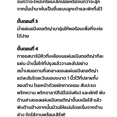
จนกว่าจะไหม้เกรียมเล็กน้อยหรือจนกว่าจะสุก
จากนั้นนำมาหั่นเป็นชิ้นแบบลูกเต๋าและพักทิ้งไว้
ขั้นตอนที่ 3
นำแผ่นแป้งตอติญ่ามาอุ่นให้พอร้อนเพื่อที่จะห่อ
ได้ง่าย
ขั้นตอนที่ 4
ทาซอสบาร์บีคิวที่เหลือบนแผ่นแป้งตอติญ่าทีละ
แผ่น นำเนื้อไก่ที่ปรุงแล้ววางลงไปอย่าง
สม่ำเสมอตามกึ่งกลางของแผ่นแป้งตอติญ่า
แต่ละอันโดยเว้นขอบขนาด 1 นิ้วไว้ที่ปลายทั้ง
สองด้าน โรยหน้าด้วยผักกาดหอม สับปะรด
พริกหวาน พริกจาลาปิโน่(ไม่บังคับ) และผักชี พับ
ด้านล่างของแผ่นแป้งตอติญ่าขึ้นเหนือไส้ แล้ว
พับด้านข้างจากนั้นม้วนให้แน่นโดยเริ่มจากด้าน
ล่าง จัดใส่จานพร้อมเสิร์ฟ!