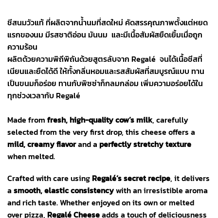
ชีสนมวัวแท้ ที่ผลิตจากนํ้านมที่สดใหม่ คัดสรรคุณภาพตั้งแต่หยด
แรกของนม มีรสชาติอ่อน มันนม และมีเนื้อสัมผัสยืดเยิ้มเมื่อถูก
ความร้อน
ผลิตด้วยความพิถีพิถันด้วยสูตรลับจาก Regalé จนได้เนื้อชีสที่
เนียนและยืดได้ดี ให้ทั้งกลิ่นหอมและรสสัมผัสที่สมบูรณ์แบบ ทาน
เป็นขนมก็อร่อย ทานกับพิซซ่าก็กลมกล่อม เพิ่มความอร่อยได้ใน
ทุกช่วงเวลากับ Regalé
Made from
fresh, high-quality cow’s milk
, carefully
selected from the very first drop, this cheese offers a
mild, creamy flavor
and a
perfectly stretchy texture
when melted.
Crafted with care using
Regalé’s secret recipe
, it delivers
a
smooth, elastic consistency
with an irresistible aroma
and rich taste. Whether enjoyed on its own or melted
over pizza,
Regalé Cheese
adds a touch of deliciousness